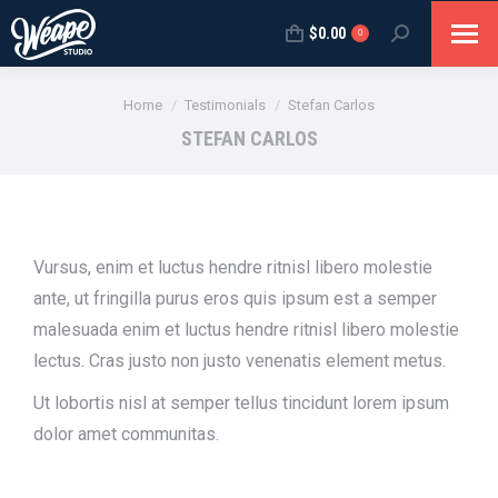
$
0.00
0
Search:
You are here:
Home
Testimonials
Stefan Carlos
STEFAN CARLOS
Vursus, enim et luctus hendre ritnisl libero molestie
ante, ut fringilla purus eros quis ipsum est a semper
malesuada enim et luctus hendre ritnisl libero molestie
lectus. Cras justo non justo venenatis element metus.
Ut lobortis nisl at semper tellus tincidunt lorem ipsum
dolor amet communitas.